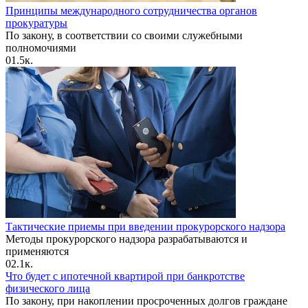
Принципы международного сотрудничества органов
прокуратуры
По закону, в соответствии со своими служебными
полномочиями
0
1.5к.
Тактические приемы при введении прокурорского надзора
Методы прокурорского надзора разрабатываются и
применяются
0
2.1к.
Что будет с ипотечной квартирой при банкротстве
физического лица
По закону, при накоплении просроченных долгов граждане