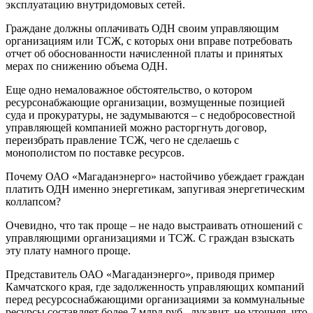
эксплуатацию внутридомовых сетей.
Граждане должны оплачивать ОДН своим управляющим
организациям или ТСЖ, с которых они вправе потребовать
отчет об обоснованности начисленной платы и принятых
мерах по снижению объема ОДН.
Еще одно немаловажное обстоятельство, о котором
ресурсонабжающие организации, возмущенные позицией
суда и прокуратуры, не задумываются – с недобросовестной
управляющей компанией можно расторгнуть договор,
переизбрать правление ТСЖ, чего не сделаешь с
монополистом по поставке ресурсов.
Почему ОАО «Магаданэнерго» настойчиво убеждает граждан
платить ОДН именно энергетикам, запугивая энергетическим
коллапсом?
Очевидно, что так проще – не надо выстраивать отношений с
управляющими организациями и ТСЖ. С граждан взыскать
эту плату намного проще.
Представитель ОАО «Магаданэнерго», приводя пример
Камчатского края, где задолженность управляющих компаний
перед ресурсоснабжающими организациями за коммунальные
ресурсы составляет более 7 млрд.руб., лукавит, не уточняя, что